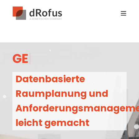
L
U
F
T
F
A
|
Datenbasierte
Raumplanung und
Anforderungsmanagem
leicht gemacht