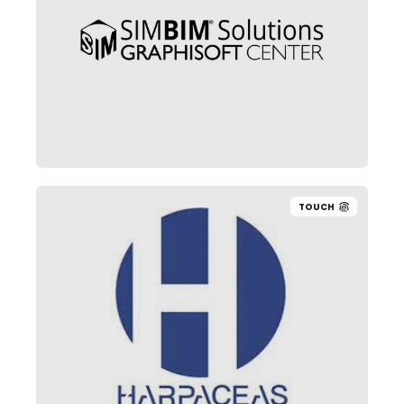
Madrid: +34 914 893 929
Barcelona: +34 932 936 672
Pamplona: +34 848 440 571
TOUCH
(+39) 02 89 17 41
Milan, Italy