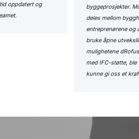
tid oppdatert og
byggeprosjekter. M
 teamet.
deles mellom byggh
entreprenørene og a
bruke åpne utveksl
mulighetene dRofus 
med IFC-støtte, ble 
kunne gi oss et kraf