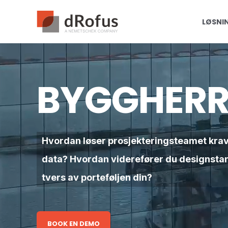
LØSNI
BYGGHERR
Hvordan løser prosjekteringsteamet krave
data? Hvordan viderefører du designsta
tvers av porteføljen din?
BOOK EN DEMO