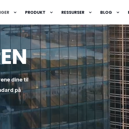
NGER
PRODUKT
RESSURSER
BLOG
EN
ne dine til
ndard på