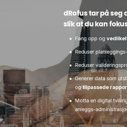
dRofus tar på seg
slik at du kan fok
Fang opp og
vedlike
Reduser planleggings-
Reduser valideringspr
Generer data som utst
og
tilpassede rappor
Motta en digital tvilli
anleggs-administrasjo