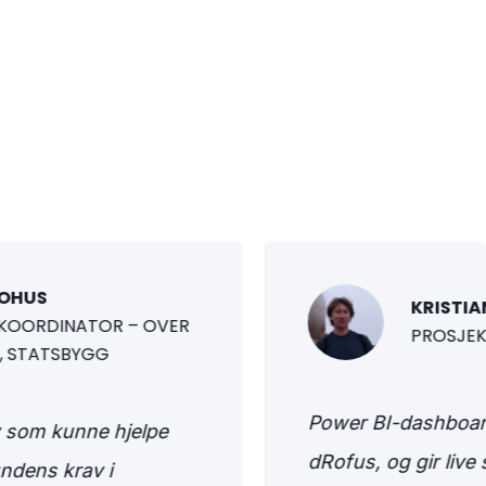
MOHUS
KRISTI
KOORDINATOR – OVER
PROSJEK
, STATSBYGG
Power BI-dashboard
øy som kunne hjelpe
dRofus, og gir live 
undens krav i