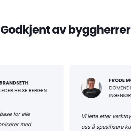
Godkjent av byggherrer
FRODE 
 BRANDSETH
DOMENE 
LEDER HELSE BERGEN
INGENIØR
base for alle
Vi lette etter verkt
oniserer med
oss å spesifisere k