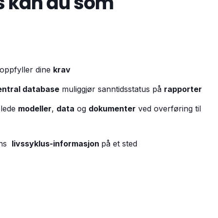
s kan du som
oppfyller dine
krav
entral database
muliggjør sanntidsstatus på
rapporter
blede
modeller
,
data
og
dokumenter
ved
overføring til
ens
livssyklus-informasjon
på et sted