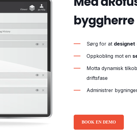
Med dRofu
byggherre
Sørg for at
designet
Oppkobling mot en
s
Motta dynamisk tilko
driftsfase
Administrer
bygning
BOOK EN DEMO