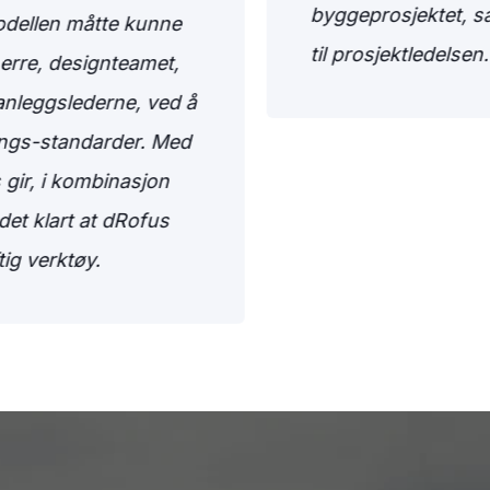
byggeprosjektet, sa
odellen måtte kunne
til prosjektledelsen.
erre, designteamet,
nleggslederne, ved å
ings-standarder. Med
gir, i kombinasjon
det klart at dRofus
tig verktøy.