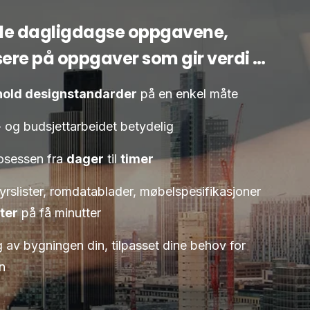
 de dagligdagse oppgavene,
usere på oppgaver som gir verdi …
hold designstandarder
på en enkel måte
 og budsjettarbeidet betydelig
osessen fra
dager
til
timer
yrslister, romdatablader, møbelspesifikasjoner
ter
på få minutter
ng av bygningen din, tilpasset dine behov for
n