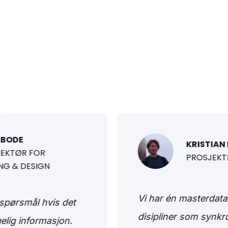
 BODE
KRISTIAN
REKTØR FOR
PROSJEKT
NG & DESIGN
Vi har én masterdata
0 spørsmål hvis det
disipliner som synkr
gelig informasjon.