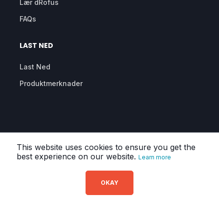
Lær dRofus
FAQs
LAST NED
Last Ned
Produktmerknader
This website uses cookies to ensure you get the
Personvern
Personvernerklæring
Vedlegg til
best experience on our website.
Learn more
databehandling
Underbehandlere av data
OKAY